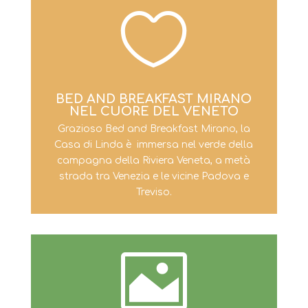

BED AND BREAKFAST MIRANO
NEL CUORE DEL VENETO
Grazioso Bed and Breakfast Mirano, la
Casa di Linda è immersa nel verde della
campagna della Riviera Veneta, a metà
strada tra Venezia e le vicine Padova e
Treviso.
